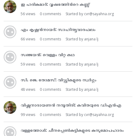
ഇ ഹരികുമാർ: വൃഷഭത്തിൻറെ കണ്ണു്
56
views
0
comments
Started by
cvr@sayahna.org
എം കൃഷ്ണൻനായർ: സാഹിത്യവാരഫലം
66
views
0
comments
Started by
anjana lj
സഞ്ജയൻ: വെള്ളം വിറ്റ കഥ
59
views
0
comments
Started by
anjana lj
സി. ജെ. തോമസ്: വിഡ്ഢികളുടെ സ്വർഗ്ഗം
48
views
0
comments
Started by
anjana lj
വിഷ്ണുനാരായണൻ നമ്പൂതിരി: കവിതയുടെ ഡിഎൻഎ
99
views
0
comments
Started by
cvr@sayahna.org
വള്ളത്തോൾ: ചീനപ്പെൺകുട്ടികളുടെ കുസുമോപഹാരം