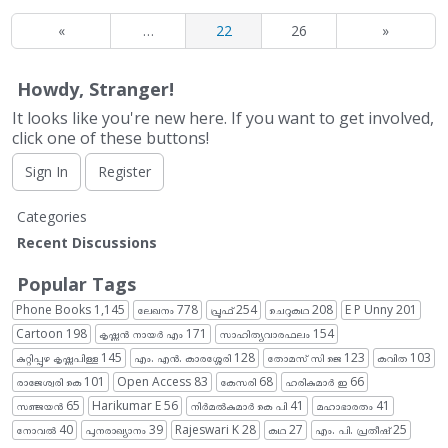
«
…
22
26
»
Howdy, Stranger!
It looks like you're new here. If you want to get involved,
click one of these buttons!
Sign In
Register
Q
Categories
u
Recent Discussions
i
c
Popular Tags
k
Phone Books
1,145
ലേഖനം
778
പ്രൂഫ്
254
ചെറുകഥ
208
E P Unny
201
L
Cartoon
198
കൃഷ്ണൻ നായർ എം
171
സാഹിത്യവാരഫലം
154
i
കുറ്റിപ്പുഴ കൃഷ്ണപിള്ള
145
എം. എൻ. കാരശ്ശേരി
128
തോമസ് സി ജെ
123
കവിത
103
n
രാജേശ്വരി കെ
101
Open Access
83
കേസരി
68
ഹരികുമാർ ഇ
66
k
സഞ്ജയൻ
65
Harikumar E
56
നിർമൽകുമാർ കെ പി
41
മഹാഭാരതം
41
s
നോവൽ
40
പുനരാഖ്യാനം
39
Rajeswari K
28
കഥ
27
എം. പി. പ്രതീഷ്
25