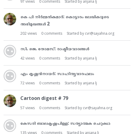
97
views
0
comments
Started by
anjana lj
കെ പി നിർമ്മൽകുമാർ: കൊട്ടാരം ലേഖികയുടെ
അഭിമുഖങ്ങൾ 2
202
views
0
comments
Started by
cvr@sayahna.org
സി. ജെ. തോമസ്: രാഷ്ടീയവാദങ്ങൾ
42
views
0
comments
Started by
anjana lj
എം കൃഷ്ണൻനായർ: സാഹിത്യവാരഫലം
72
views
0
comments
Started by
anjana lj
Cartoon digest # 79
57
views
0
comments
Started by
cvr@sayahna.org
കേസരി ബാലകൃഷ്ണപിള്ള: സത്യാത്മക ചെറുകഥ
135
views
0
comments
Started by
anjana lj