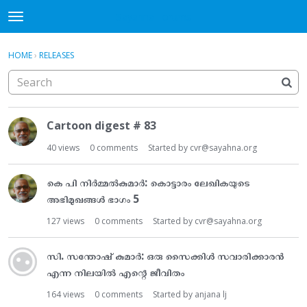
Sayahna Forums
t
o
×
·
Sign In
Register
g
HOME
›
RELEASES
Sign In
Register
g
l
e
Categories
D
m
Cartoon digest # 83
i
e
Discussions
s
n
40
views
0
comments
Started by
cvr@sayahna.org
c
u
u
കെ പി നിർമ്മൽകുമാർ: കൊട്ടാരം ലേഖികയുടെ
s
അഭിമുഖങ്ങൾ ഭാഗം 5
s
i
127
views
0
comments
Started by
cvr@sayahna.org
o
n
സി. സന്തോഷ് കുമാർ: ഒരു സൈക്കിൾ സവാരിക്കാരൻ
L
എന്ന നിലയിൽ എന്റെ ജീവിതം
i
s
164
views
0
comments
Started by
anjana lj