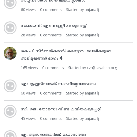
60
views
0
comments
Started by
anjana lj
സഞ്ജയൻ: എന്നെപ്പറ്റി പറയുന്നതു്
28
views
0
comments
Started by
anjana lj
കെ പി നിർമ്മൽകുമാർ: കൊട്ടാരം ലേഖികയുടെ
അഭിമുഖങ്ങൾ ഭാഗം 4
165
views
0
comments
Started by
cvr@sayahna.org
എം കൃഷ്ണൻനായർ: സാഹിത്യവാരഫലം
60
views
0
comments
Started by
anjana lj
സി. ജെ. തോമസ്: നീണ്ട കവിതകളെപ്പറ്റി
45
views
0
comments
Started by
anjana lj
എ. ആർ. രാജവർമ്മ: മഹാഭാരതം