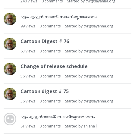
240
views
0
comments
Started by
cvr@sayahna.org
എം. കൃഷ്ണൻ നായർ: സാഹിത്യവാരഫലം
99
views
0
comments
Started by
cvr@sayahna.org
Cartoon Digest # 76
63
views
0
comments
Started by
cvr@sayahna.org
Change of release schedule
56
views
0
comments
Started by
cvr@sayahna.org
Cartoon digest # 75
36
views
0
comments
Started by
cvr@sayahna.org
എം കൃഷ്ണൻനായർ: സാഹിത്യവാരഫലം
81
views
0
comments
Started by
anjana lj