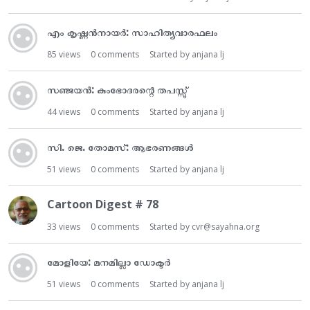
എം കൃഷ്ണൻനായർ: സാഹിത്യവാരഫലം
85
views
0
comments
Started by
anjana lj
സഞ്ജയൻ: കുംഭോദരന്റെ തപസ്സു്
44
views
0
comments
Started by
anjana lj
സി. ജെ. തോമസ്: ആഭരണങ്ങൾ
51
views
0
comments
Started by
anjana lj
Cartoon Digest # 78
33
views
0
comments
Started by
cvr@sayahna.org
മോളിയേ: മനമില്ലാ ഡോക്ടർ
51
views
0
comments
Started by
anjana lj