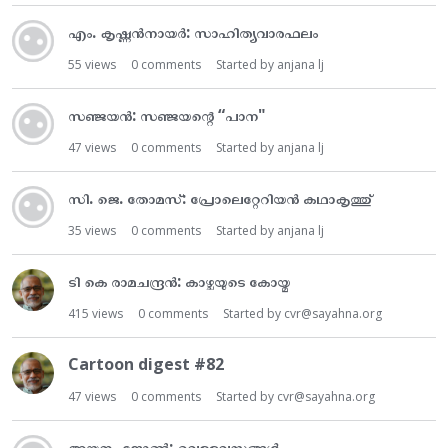
t
എം. കൃഷ്ണൻനായർ: സാഹിത്യവാരഫലം
55
views
0
comments
Started by
anjana lj
സഞ്ജയൻ: സഞ്ജയന്റെ “പാന"
47
views
0
comments
Started by
anjana lj
സി. ജെ. തോമസ്: പ്രോലെറ്റേറിയൻ കഥാകൃത്തു്
35
views
0
comments
Started by
anjana lj
ടി കെ രാമചന്ദ്രൻ: കാഴ്ചയുടെ കോയ്മ
415
views
0
comments
Started by
cvr@sayahna.org
Cartoon digest #82
47
views
0
comments
Started by
cvr@sayahna.org
അയ്മനം ജോൺ: വെള്ളവസ്ത്രങ്ങൾ