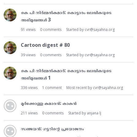
കെ പി നിർമ്മൽകുമാർ: കൊട്ടാരം ലേഖികയുടെ
അഭിമുഖങ്ങൾ 3
91
views
0
comments
Started by
cvr@sayahna.org
Cartoon digest # 80
39
views
0
comments
Started by
cvr@sayahna.org
കെ പി നിർമ്മൽകുമാർ: കൊട്ടാരം ലേഖികയുടെ
അഭിമുഖങ്ങൾ 1
336
views
1
comment
Most recent by
cvr@sayahna.org
മൂർക്കോത്തു കുമാരൻ: കാകൻ
211
views
0
comments
Started by
anjana lj
സഞ്ജയൻ: ഗട്ടറിന്റെ പ്രയോജനം