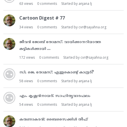
63
views
0
comments
Started by
anjana lj
Cartoon Digest # 77
34
views
0
comments
Started by
cvr@sayahna.org
ജീവൻ ജോബ് തോമസ്: വായിക്കാനറിയാത്ത
കുട്ടികൾക്കായി ...
172
views
0
comments
Started by
cvr@sayahna.org
സി. ജെ. തോമസ്: എന്തുകൊണ്ടു് കാരൂർ?
58
views
0
comments
Started by
anjana lj
എം. കൃഷ്ണൻനായർ: സാഹിത്യവാരഫലം
54
views
0
comments
Started by
anjana lj
കരുണാകരൻ: ബൈസൈക്കിൾ തീഫ്