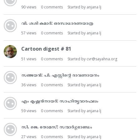
90
views
0
comments
Started by
anjana lj
വി. ശശി കുമാർ: ഒരസാധാരണയാത്ര
57
views
0
comments
Started by
anjana lj
Cartoon digest # 81
51
views
0
comments
Started by
cvr@sayahna.org
സഞ്ജയൻ: പി. എസ്സിന്റെ രാവണായനം
36
views
0
comments
Started by
anjana lj
എം കൃഷ്ണൻനായർ: സാഹിത്യവാരഫലം
59
views
0
comments
Started by
anjana lj
സി. ജെ. തോമസ്: സന്മാർഗ്ഗഭാണ്ഡം
27
views
0
comments
Started by
anjana lj