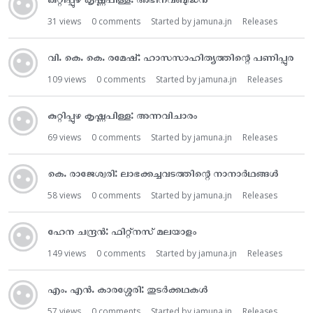
31
views
0
comments
Started by
jamuna.jn
Releases
വി. കെ. കെ. രമേഷ്‌: ഹാസസാഹിത്യത്തിന്റെ പണിപ്പുര
109
views
0
comments
Started by
jamuna.jn
Releases
കുറ്റിപ്പുഴ കൃഷ്ണപിള്ള: അന്നവിചാരം
69
views
0
comments
Started by
jamuna.jn
Releases
കെ. രാജേശ്വരി: ലാഭക്കച്ചവടത്തിന്റെ നാനാർഥങ്ങൾ
58
views
0
comments
Started by
jamuna.jn
Releases
ഹേന ചന്ദ്രൻ: ഫിറ്റ്നസ് മലയാളം
149
views
0
comments
Started by
jamuna.jn
Releases
എം. എൻ. കാരശ്ശേരി: തുടർക്കഥകൾ
57
views
0
comments
Started by
jamuna.jn
Releases