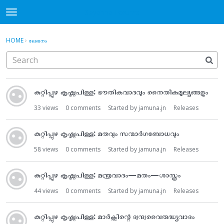
Sayahna Forums
t
o
×
·
Sign In
Register
g
HOME
›
ലേഖനം
Sign In
Register
g
l
e
Categories
D
m
കുറ്റിപ്പുഴ കൃഷ്ണപിള്ള: ഭൗതികവാദവും നൈതികമൂല്യങ്ങളും
i
e
Discussions
s
n
33
views
0
comments
Started by
jamuna.jn
Releases
c
u
u
കുറ്റിപ്പുഴ കൃഷ്ണപിള്ള: മതവും സന്മാർഗബോധവും
s
s
58
views
0
comments
Started by
jamuna.jn
Releases
i
o
കുറ്റിപ്പുഴ കൃഷ്ണപിള്ള: മന്ത്രവാദം—മതം—ശാസ്ത്രം
n
44
views
0
comments
Started by
jamuna.jn
Releases
L
i
s
കുറ്റിപ്പുഴ കൃഷ്ണപിള്ള: മാർക്സിന്റെ ദ്വന്ദ്വവൈരുദ്ധ്യവാദം