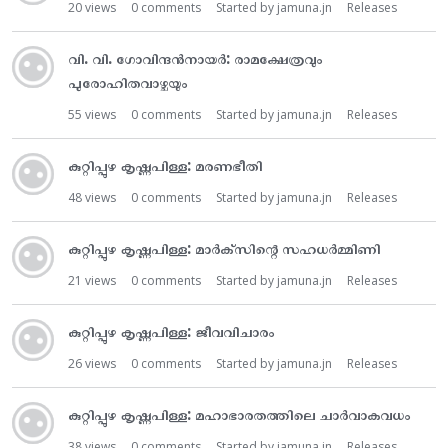
20
views
0
comments
Started by
jamuna.jn
Releases
വി. വി. ഗോവിന്ദന്‍നായർ: രാമക്ഷേത്രവും
പുരോഹിതവാഴ്ചയും
55
views
0
comments
Started by
jamuna.jn
Releases
കുറ്റിപ്പുഴ കൃഷ്ണപിള്ള: മരണഭീതി
48
views
0
comments
Started by
jamuna.jn
Releases
കുറ്റിപ്പുഴ കൃഷ്ണപിള്ള: മാർക്‌‌സിന്റെ സഹധർമ്മിണി
21
views
0
comments
Started by
jamuna.jn
Releases
കുറ്റിപ്പുഴ കൃഷ്ണപിള്ള: ജീവവിചാരം
26
views
0
comments
Started by
jamuna.jn
Releases
കുറ്റിപ്പുഴ കൃഷ്ണപിള്ള: മഹാഭാരതത്തിലെ ചാർവാകവധം
38
views
0
comments
Started by
jamuna.jn
Releases