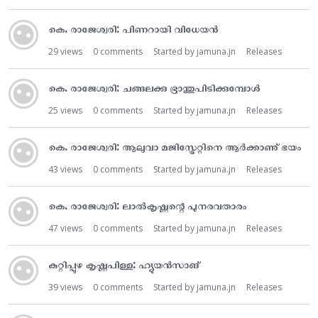
കെ. രാജേശ്വരി: പിണറായി വിധേയൻ
29
views
0
comments
Started by
jamuna.jn
Releases
കെ. രാജേശ്വരി: ചങ്ങലക്കു ഭ്രാന്തുപിടിക്കുമ്പോൾ
25
views
0
comments
Started by
jamuna.jn
Releases
കെ. രാജേശ്വരി: ആലുവാ മജിസ്ട്രേറ്റിനെ ആർക്കാണു് ഭയം
43
views
0
comments
Started by
jamuna.jn
Releases
കെ. രാജേശ്വരി: ലാൽകൃഷ്ണന്റെ പുനരവതാരം
47
views
0
comments
Started by
jamuna.jn
Releases
കുറ്റിപ്പുഴ കൃഷ്ണപിള്ള: ഹ്യുയൻസാങ്
39
views
0
comments
Started by
jamuna.jn
Releases