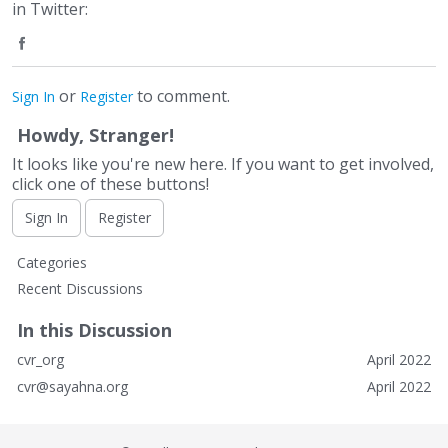
in Twitter:
e
o
S
n
or
to comment.
h
Sign In
Register
F
a
Howdy, Stranger!
a
It looks like you're new here. If you want to get involved,
r
click one of these buttons!
c
e
Sign In
Register
e
o
Q
Categories
b
n
u
Recent Discussions
i
o
F
c
In this Discussion
o
a
k
cvr_org
April 2022
L
k
c
cvr@sayahna.org
April 2022
i
e
n
k
b