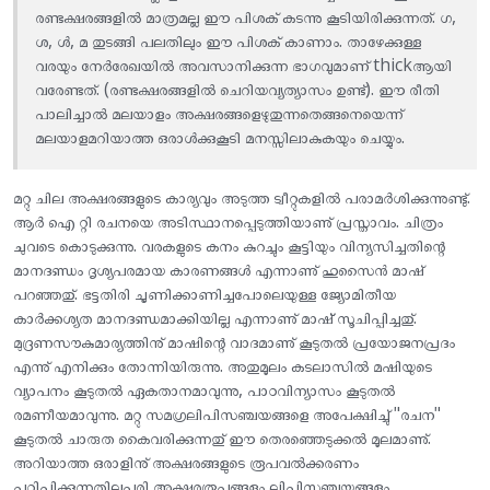
രണ്ടക്ഷരങ്ങളില്‍ മാത്രമല്ല ഈ പിശക് കടന്നു കൂടിയിരിക്കുന്നത്. ഗ,
n
ശ, ള്‍, മ തുടങ്ങി പലതിലും ഈ പിശക് കാണാം. താഴേക്കുള്ള
F
വരയും നേര്‍രേഖയില്‍ അവസാനിക്കുന്ന ഭാഗവുമാണ് thickആയി
വരേണ്ടത്. (രണ്ടക്ഷരങ്ങളില്‍ ചെറിയവ്യത്യാസം ഉണ്ട്). ഈ രീതി
a
പാലിച്ചാല്‍ മലയാളം അക്ഷരങ്ങളെഴുതുന്നതെങ്ങനെയെന്ന്
c
മലയാളമറിയാത്ത ഒരാള്‍ക്കുകൂടി മനസ്സിലാകുകയും ചെയ്യും.
e
മറ്റു ചില അക്ഷരങ്ങളുടെ കാര്യവും അടുത്ത ട്വീറ്റുകളിൽ പരാമർശിക്കുന്നുണ്ടു്.
b
ആർ ഐ റ്റി രചനയെ അടിസ്ഥാനപ്പെടുത്തിയാണു് പ്രസ്താവം. ചിത്രം
ചുവടെ കൊടുക്കുന്നു. വരകളുടെ കനം‌ കുറച്ചും കൂട്ടിയും വിന്യസിച്ചതിന്റെ
o
മാനദണ്ഡം ദൃശ്യപരമായ കാരണങ്ങൾ എന്നാണു് ഹുസൈൻ മാഷ്
o
പറഞ്ഞതു്. ഭട്ടതിരി ചൂണിക്കാണിച്ചപോലെയുള്ള ജ്യോമിതീയ
കാർക്കശ്യത മാനദണ്ഡമാക്കിയില്ല എന്നാണു് മാഷ്് സൂചിപ്പിച്ചതു്.
k
മുദ്രണസൗകുമാര്യത്തിനു് മാഷിന്റെ വാദമാണു് കൂടുതൽ പ്രയോജനപ്രദം
എന്നു് എനിക്കും തോന്നിയിരുന്നു. അതുമൂലം കടലാസിൽ മഷിയുടെ
വ്യാപനം കൂടുതൽ ഏകതാനമാവുന്നു, പാഠവിന്യാസം കൂടുതൽ
രമണീയമാവുന്നു. മറ്റു സമഗ്രലിപിസഞ്ചയങ്ങളെ അപേക്ഷിച്ചു് "രചന"
കൂടുതൽ ചാരുത കൈവരിക്കുന്നതു് ഈ തെരഞ്ഞെടുക്കൽ മൂലമാണു്.
അറിയാത്ത ഒരാളിനു് അക്ഷരങ്ങളുടെ രൂപവൽക്കരണം
പഠിപ്പിക്കുന്നതിലുപരി അക്ഷരരൂപങ്ങളും ലിപിസഞ്ചയങ്ങളും