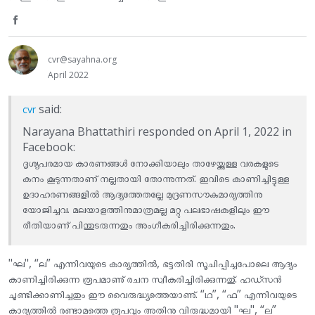
F
a
S
c
h
cvr@sayahna.org
e
April 2022
a
b
r
said:
cvr
o
e
Narayana Bhattathiri responded on April 1, 2022 in
Facebook:
o
o
ദൃശ്യപരമായ കാരണങ്ങള്‍ നോക്കിയാലും താഴേയ്ക്കുള്ള വരകളുടെ
k
കനം കൂടുന്നതാണ് നല്ലതായി തോന്നുന്നത്. ഇവിടെ കാണിച്ചിട്ടുള്ള
n
ഉദാഹരണങ്ങളില്‍ ആദ്യത്തേതല്ലേ മുദ്രണസൗകുമാര്യത്തിനു
F
യോജിച്ചവ. മലയാളത്തിനുമാത്രമല്ല മറ്റു പലഭാഷകളിലും ഈ
രീതിയാണ് പിന്തുടരുന്നതും അംഗീകരിച്ചിരിക്കുന്നതും.
a
c
"ഘ", “ല” എന്നിവയുടെ കാര്യത്തിൽ, ഭട്ടതിരി സൂചിപ്പിച്ചപോലെ ആദ്യം
കാണിച്ചിരിക്കുന്ന രൂപമാണു് രചന സ്വീകരിച്ചിരിക്കുന്നതു്. ഹഡ്സൻ
e
ചൂണ്ടിക്കാണിച്ചതും ഈ വൈരുദ്ധ്യത്തെയാണു്. “ഥ”, “ഫ” എന്നിവയുടെ
b
കാര്യത്തിൽ രണ്ടാമത്തെ രൂപവും അതിനു വിരുദ്ധമായി "ഘ", “ല”