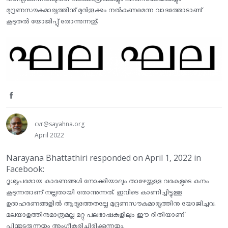
മുദ്രണസൗകുമാര്യത്തിനു് മുൻതൂക്കം നല്‍കണമെന്ന വാദത്തോടാണു്
കൂടുതൽ യോജിപ്പു് തോന്നുന്നതു്.
S
h
cvr@sayahna.org
April 2022
a
Narayana Bhattathiri responded on April 1, 2022 in
r
Facebook:
e
ദൃശ്യപരമായ കാരണങ്ങള്‍ നോക്കിയാലും താഴേയ്ക്കുള്ള വരകളുടെ കനം
കൂടുന്നതാണ് നല്ലതായി തോന്നുന്നത്. ഇവിടെ കാണിച്ചിട്ടുള്ള
o
ഉദാഹരണങ്ങളില്‍ ആദ്യത്തേതല്ലേ മുദ്രണസൗകുമാര്യത്തിനു യോജിച്ചവ.
n
മലയാളത്തിനുമാത്രമല്ല മറ്റു പലഭാഷകളിലും ഈ രീതിയാണ്
പിന്തുടരുന്നതും അംഗീകരിച്ചിരിക്കുന്നതും.