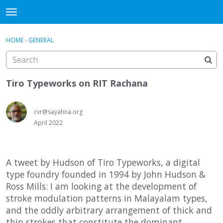
Sayahna Forums
t
o
×
·
Sign In
Register
g
HOME
›
GENERAL
Sign In
Register
g
l
e
Categories
m
Tiro Typeworks on RIT Rachana
e
Discussions
n
cvr@sayahna.org
u
April 2022
A tweet by Hudson of Tiro Typeworks, a digital
type foundry founded in 1994 by John Hudson &
Ross Mills: I am looking at the development of
stroke modulation patterns in Malayalam types,
and the oddly arbitrary arrangement of thick and
thin strokes that constitute the dominant