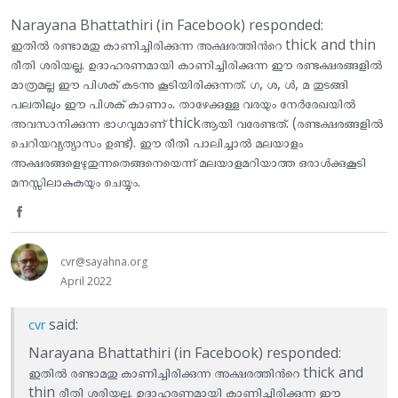
e
Narayana Bhattathiri (in Facebook) responded:
o
ഇതില്‍ രണ്ടാമതു കാണിച്ചിരിക്കുന്ന അക്ഷരത്തിന്‍റെ thick and thin
രീതി ശരിയല്ല. ഉദാഹരണമായി കാണിച്ചിരിക്കുന്ന ഈ രണ്ടക്ഷരങ്ങളില്‍
n
മാത്രമല്ല ഈ പിശക് കടന്നു കൂടിയിരിക്കുന്നത്. ഗ, ശ, ള്‍, മ തുടങ്ങി
പലതിലും ഈ പിശക് കാണാം. താഴേക്കുള്ള വരയും നേര്‍രേഖയില്‍
F
അവസാനിക്കുന്ന ഭാഗവുമാണ് thickആയി വരേണ്ടത്. (രണ്ടക്ഷരങ്ങളില്‍
a
ചെറിയവ്യത്യാസം ഉണ്ട്). ഈ രീതി പാലിച്ചാല്‍ മലയാളം
അക്ഷരങ്ങളെഴുതുന്നതെങ്ങനെയെന്ന് മലയാളമറിയാത്ത ഒരാള്‍ക്കുകൂടി
c
മനസ്സിലാകുകയും ചെയ്യും.
e
S
b
h
o
cvr@sayahna.org
April 2022
a
o
r
k
said:
cvr
e
Narayana Bhattathiri (in Facebook) responded:
ഇതില്‍ രണ്ടാമതു കാണിച്ചിരിക്കുന്ന അക്ഷരത്തിന്‍റെ thick and
o
thin രീതി ശരിയല്ല. ഉദാഹരണമായി കാണിച്ചിരിക്കുന്ന ഈ