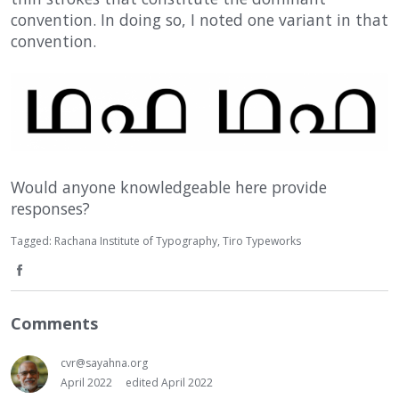
convention. In doing so, I noted one variant in that
convention.
Would anyone knowledgeable here provide
responses?
Tagged:
Rachana Institute of Typography
Tiro Typeworks
S
h
Comments
a
cvr@sayahna.org
r
April 2022
edited April 2022