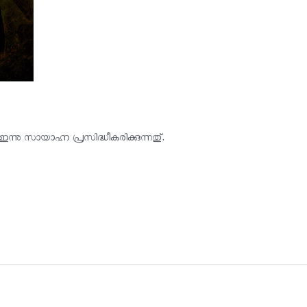
നു സായാഹ്ന പ്രസിദ്ധീകരിക്കുന്നതു്.