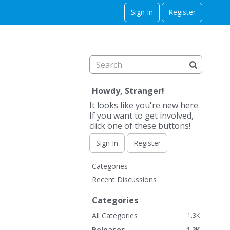
Sign In
Register
Howdy, Stranger!
It looks like you're new here.
If you want to get involved,
click one of these buttons!
Sign In
Register
Q
Categories
u
Recent Discussions
i
c
Categories
k
All Categories
1.3K
L
Releases
1.2K