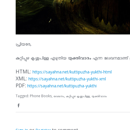
പ്രിയരേ,
കുറ്റിപ്പുഴ കൃഷ്ണപിള്ള എഴുതിയ
യുക്തിവാദം
എന്ന ലേഖനമാണു് ഇന്
HTML:
https://sayahna.net/kuttipuzha-yukthi-html
XML:
https://sayahna.net/kuttipuzha-yukthi-xml
PDF:
https://sayahna.net/kuttipuzha-yukthi
Tagged:
Phone Books
ലേഖനം
കുറ്റിപ്പുഴ കൃഷ്ണപിള്ള
യുക്തിവാദം
S
h
a
r
e
or
to comment.