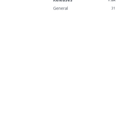
i
n
General
31
k
s